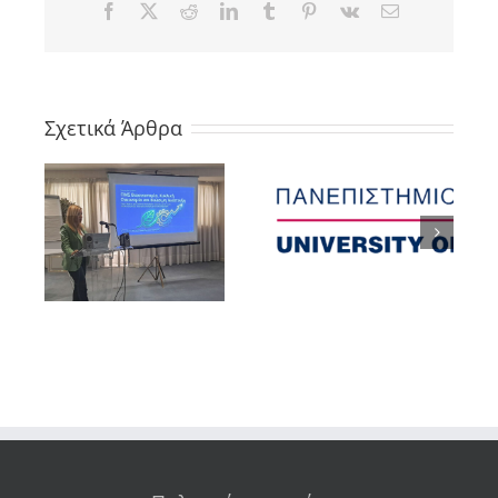
Facebook
X
Reddit
LinkedIn
Tumblr
Pinterest
Vk
Email
Σχετικά Άρθρα