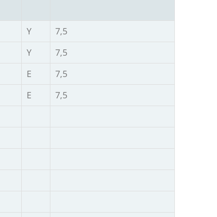
Υ
7,5
Υ
7,5
Ε
7,5
Ε
7,5