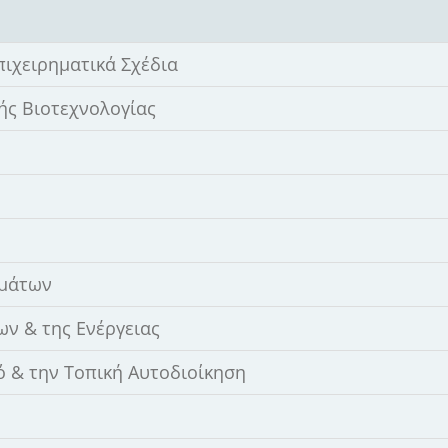
πιχειρηματικά Σχέδια
ής Βιοτεχνολογίας
εμάτων
ν & της Ενέργειας
 & την Τοπική Αυτοδιοίκηση