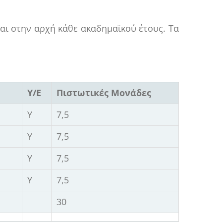
αι στην αρχή κάθε ακαδημαϊκού έτους. Τα
Υ/Ε
Πιστωτικές Μονάδες
Υ
7,5
Υ
7,5
Υ
7,5
Υ
7,5
30