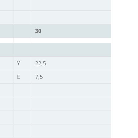
30
Υ
22,5
Ε
7,5