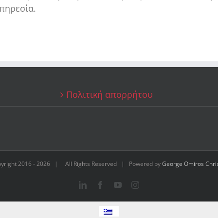
πηρεσία.
Πολιτική απορρήτου
yright 2016 -
2026 | All Rights Reserved | Powered by
George Omiros Chri
LinkedIn
Facebook
YouTube
Instagram