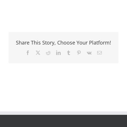
Share This Story, Choose Your Platform!
Facebook
X
Reddit
LinkedIn
Tumblr
Pinterest
Vk
Email